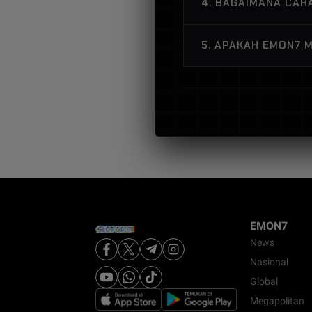
4. BAGAIMANA CAR
Keunggulan utama EM
memberikan keuntunga
Proses bergabung di
antarmuka yang user-
5. APAKAH EMON7 
melakukan pendaftaran
langsung bisa menga
EMON7 berkomitmen m
panduan bagi penggun
setiap sesi bermain 
dukungan layanan pr
koleksi game mobile
bermain terbaik yang 
EMON7
News
Nasional
Global
Megapolitan