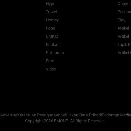
Hype
Ohayo 
Travel
Pesona
Homey
Play
Food
Artikel
UMKM
Artikel 
Edukasi
Topik P
Parapuan
Artikel
Foto
Video
s
Advertise
Ketentuan Penggunaan
Kebijakan Data Pribadi
Pedoman Media 
Copyright 2026 EMON7. All Rights Reserved.