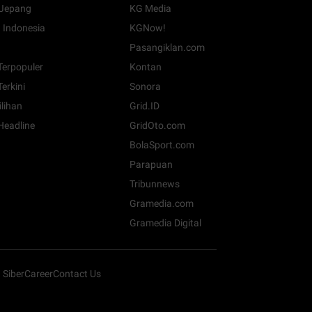
Jepang
KG Media
 Indonesia
KGNow!
Pasangiklan.com
 Terpopuler
Kontan
Terkini
Sonora
ilihan
Grid.ID
 Headline
GridOto.com
BolaSport.com
Parapuan
Tribunnews
Gramedia.com
Gramedia Digital
Siber
Career
Contact Us