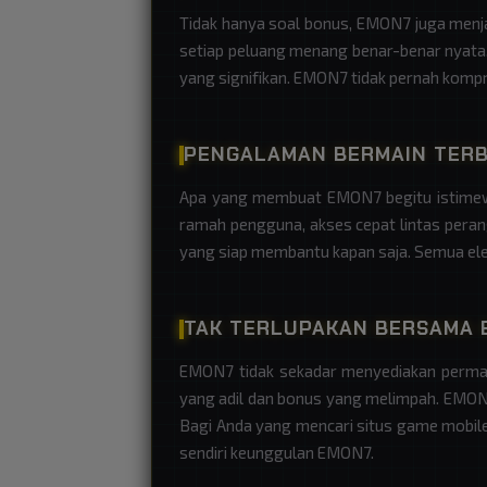
Tidak hanya soal bonus, EMON7 juga menj
setiap peluang menang benar-benar nyat
yang signifikan. EMON7 tidak pernah komp
PENGALAMAN BERMAIN TERB
Apa yang membuat EMON7 begitu istimew
ramah pengguna, akses cepat lintas peran
yang siap membantu kapan saja. Semua el
TAK TERLUPAKAN BERSAMA 
EMON7 tidak sekadar menyediakan permai
yang adil dan bonus yang melimpah. EMON
Bagi Anda yang mencari situs game mobil
sendiri keunggulan EMON7.