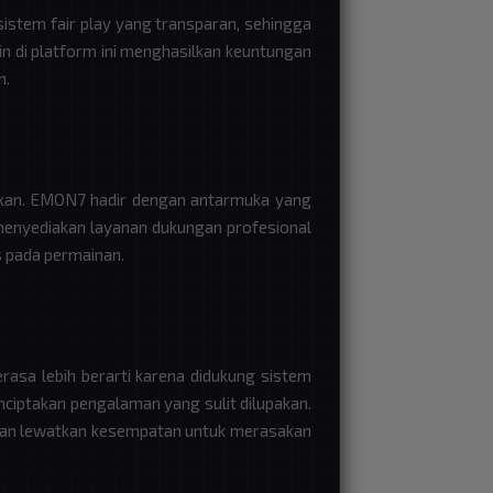
stem fair play yang transparan, sehingga
 di platform ini menghasilkan keuntungan
n.
kan. EMON7 hadir dengan antarmuka yang
 menyediakan layanan dukungan profesional
 pada permainan.
erasa lebih berarti karena didukung sistem
iptakan pengalaman yang sulit dilupakan.
ngan lewatkan kesempatan untuk merasakan