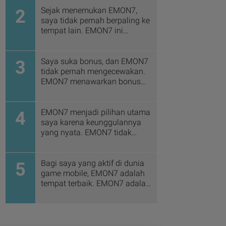
wede besar setiap hari. EMON7
Sejak menemukan EMON7,
2
memberikan pengalaman
saya tidak pernah berpaling ke
bermain yang nyaman tanpa
tempat lain. EMON7 ini
hambatan. Akses cepat dan
berperan penting sebagai
bonusnya juga melimpah.
sarana edukasi bermain situs
Saya sudah
Emon 77 dan Slot777 terbaru
Saya suka bonus, dan EMON7
3
merekomendasikan EMON7 ke
paling viral saat ini 2026.
tidak pernah mengecewakan.
teman-teman sesama pecinta
Selain itu Link Emon 77 ini
EMON7 menawarkan bonus
game mobile.
menjadi sasaran utama untuk
melimpah yang jarang saya
anak muda yang ingin cepat
temukan di situs lain. Selain
mendapatkan cuan gede
itu, EMON7 adalah penyedia
EMON7 menjadi pilihan utama
4
dengan mudah.
link game mobile terbaik
saya karena keunggulannya
dengan performa stabil.
yang nyata. EMON7 tidak
Mudah dapat wede besar
hanya sekadar situs terbaru
setiap hari menjadi kenyataan
game mobile, tetapi juga
bersama EMON7. Pengalaman
memberikan keuntungan besar
Bagi saya yang aktif di dunia
5
bermain di EMON7 sungguh
di setiap permainan. Link yang
game mobile, EMON7 adalah
tak terlupakan.
disediakan EMON7 selalu
tempat terbaik. EMON7 adalah
aman dan mudah diakses.
penyedia link game mobile
Bonus melimpah plus peluang
terbaik di Indonesia dengan
menang yang tinggi membuat
reputasi yang solid. Mudah
saya betah berlama-lama di
dapat wede besar setiap hari