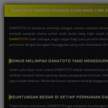
DANATOTO SARANA EDUKASI CUAN MAIN LINK 
DANATOTO ini berperan penting sebagai sarana edukasi bermain s
menjadi sasaran utama untuk anak muda yang ingin cepat 
DANATOTO
hadir sebagai angin segar bagi para pecinta hibu
perhatian dengan beragam keunggulan yang sulit ditemukan di t
BONUS MELIMPAH DANATOTO YANG MENGGIUR
Salah satu daya tarik utama DANATOTO adalah komitmennya 
tambah menjadi faktor penting dalam pengalaman bermain. Ole
juga mudah diakses. Mulai dari bonus selamat datang hingga p
KEUNTUNGAN BESAR DI SETIAP PERMAINAN D
Tidak hanya soal bonus, DANATOTO juga menjamin keuntungan b