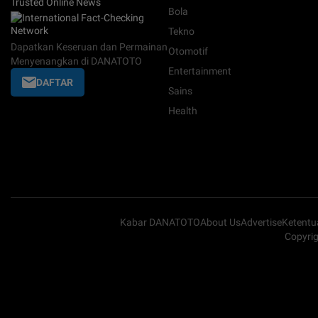
Bola
Tekno
Dapatkan Keseruan dan Permainan
Otomotif
Menyenangkan di DANATOTO
Entertainment
DAFTAR
Sains
Health
Kabar DANATOTO
About Us
Advertise
Ketent
Copyrig