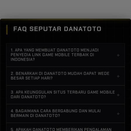
FAQ SEPUTAR DANATOTO
1. APA YANG MEMBUAT DANATOTO MENJADI
+
PENYEDIA LINK GAME MOBILE TERBAIK DI
INDONESIA?
DANATOTO hadir dengan kombinasi sempurna
2. BENARKAH DI DANATOTO MUDAH DAPAT WEDE
+
antara kemudahan akses dan kualitas layanan.
BESAR SETIAP HARI?
Sebagai penyedia link game mobile terbaik,
Tentu. DANATOTO dirancang khusus untuk
DANATOTO menawarkan tautan yang selalu aktif,
3. APA KEUNGGULAN SITUS TERBARU GAME MOBILE
+
memberikan peluang maksimal bagi setiap
DARI DANATOTO?
aman, dan cepat diakses. Pengguna DANATOTO
pengguna. Banyak pengguna DANATOTO
tidak perlu repot mencari link alternatif karena
DANATOTO terus berinovasi dengan menghadirkan
membuktikan bahwa wede besar bukan sekadar
4. BAGAIMANA CARA BERGABUNG DAN MULAI
semuanya sudah tersedia dengan sistem
+
situs terbaru game mobile yang mengusung
BERMAIN DI DANATOTO?
impian, melainkan kenyataan yang bisa diraih rutin.
terintegrasi. Ditambah lagi, DANATOTO
teknologi modern. Keunggulan utama DANATOTO
DANATOTO menghadirkan sistem fair play dan
memberikan kemudahan mendapatkan wede besar
Proses bergabung di DANATOTO sangat mudah
terletak pada bonus melimpah yang ditawarkan.
5. APAKAH DANATOTO MEMBERIKAN PENGALAMAN
peluang menang yang transparan. Dengan strategi